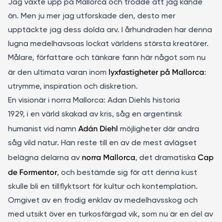
Jag växte upp på Mallorca och trodde att jag kände
ön. Men ju mer jag utforskade den, desto mer
upptäckte jag dess dolda arv. I århundraden har denna
lugna medelhavsoas lockat världens största kreatörer.
Målare, författare och tänkare fann här något som nu
lyxfastigheter på Mallorca
är den ultimata varan inom
:
utrymme, inspiration och diskretion.
En visionär i norra Mallorca: Adan Diehls historia
1929, i en värld skakad av kris, såg en argentinsk
Adán Diehl
humanist vid namn
möjligheter där andra
såg vild natur. Han reste till en av de mest avlägset
norra Mallorca
Cap
belägna delarna av
, det dramatiska
de Formentor
, och bestämde sig för att denna kust
skulle bli en tillflyktsort för kultur och kontemplation.
Omgivet av en frodig enklav av medelhavsskog och
med utsikt över en turkosfärgad vik, som nu är en del av