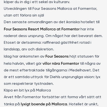
köper du in dig i ett sekel av kulturarv.
Utvecklingen till Four Seasons Mallorca at Formentor,
utan att förlora sin själ
Den senaste omvandlingen av det ikoniska hotellet till
Four Seasons Resort Mallorca at Formentor
har inte
raderat dess ursprung. Om något har det bevarat dem.
Etoset är detsamma: raffinerad gästfrihet rotad i
landskap, arv och diskretion.
Four Seasons
Idag har ankomsten av
höjt statusen för
villor nära Formentor
hela halvön, vilket gör
till några av
de mest eftertraktade tillgångarna i Medelhavet. Det
är ett samtida uttryck för Diehls ursprungliga vision: lyx
som respekterar tystnaden.
Köpa en bit lyx på Mallorca
Arvet från Formentor fortsätter att forma vårt sätt att
lyxigt boende på Mallorca
tänka på
. Hotellet är unikt,